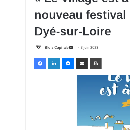
nouveau festival 
Dyé-sur-Loire
Envoyer
Blois Capitale
3 juin 2023
un
Facebook
Linkedin
Messenger
Partager par email
Imprimer
courriel