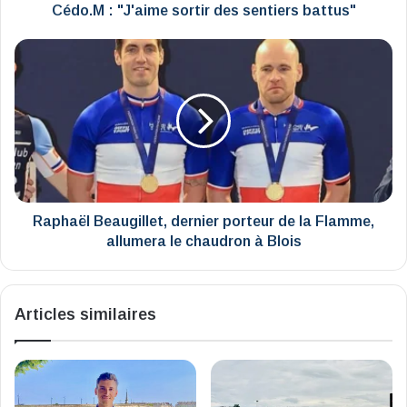
Cédo.M : "J'aime sortir des sentiers battus"
Raphaël
Beaugillet,
dernier
porteur
de
la
Flamme,
allumera
le
chaudron
Raphaël Beaugillet, dernier porteur de la Flamme,
à
allumera le chaudron à Blois
Blois
Articles similaires