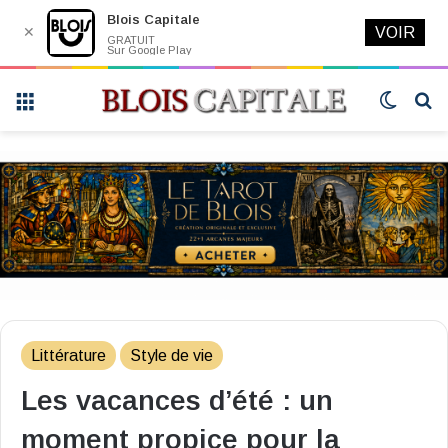
Blois Capitale
✕
VOIR
GRATUIT
Sur Google Play
Menu
Switch
R
skin
Littérature
Style de vie
Les vacances d’été : un
moment propice pour la