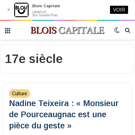
Blois Capitale
✕
VOIR
GRATUIT
Sur Google Play
Menu
Switch
R
skin
17e siècle
Culture
Nadine Teixeira : « Monsieur
de Pourceaugnac est une
pièce du geste »