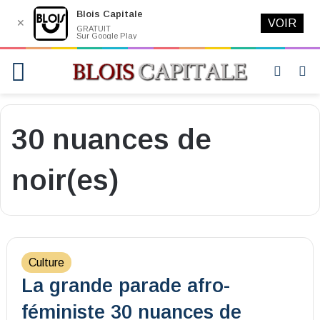
Blois Capitale
✕
VOIR
GRATUIT
Sur Google Play
Menu
Switch
R
skin
30 nuances de
noir(es)
Culture
La grande parade afro-
féministe 30 nuances de