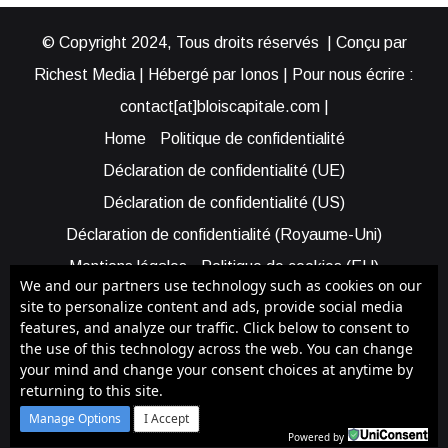
© Copyright 2024, Tous droits réservés | Conçu par
Richest Media | Hébergé par Ionos | Pour nous écrire :
contact[at]bloiscapitale.com |
Home
Politique de confidentialité
Déclaration de confidentialité (UE)
Déclaration de confidentialité (US)
Déclaration de confidentialité (Royaume-Uni)
Mentions légales
Politique de cookies (EU)
We and our partners use technology such as cookies on our
Cookie Policy (AUS)
Cookie Policy (US)
site to personalize content and ads, provide social media
features, and analyze our traffic. Click below to consent to
Qui sommes-nous ?
Participer à Blois Capitale
the use of this technology across the web. You can change
Bénéficier d’une assistance
your mind and change your consent choices at anytime by
returning to this site.
Facebook
X
YouTube
Instagram
RSS
Manage Options
I Accept
Powered by