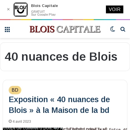
Blois Capitale
✕
VOIR
GRATUIT
Sur Google Play
Menu
Switch
R
skin
40 nuances de Blois
BD
Exposition « 40 nuances de
Blois » à la Maison de la bd
4 avril 2023