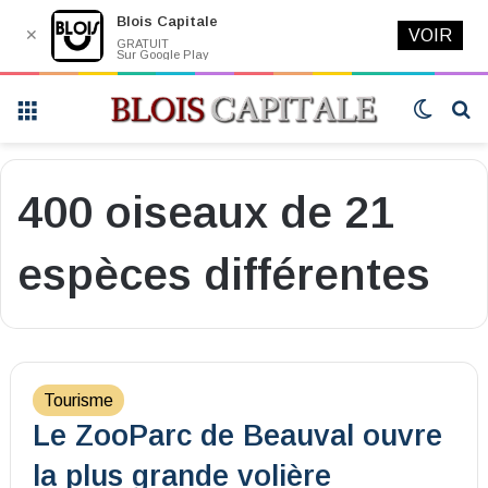
Blois Capitale
✕
VOIR
GRATUIT
Sur Google Play
Menu
Switch
R
skin
400 oiseaux de 21
espèces différentes
Tourisme
Le ZooParc de Beauval ouvre
la plus grande volière