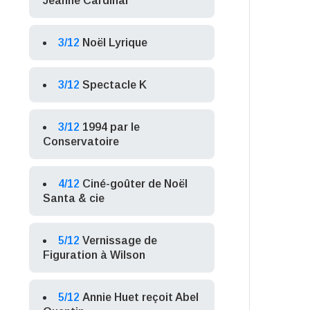
Jeanne Cardinal
3/12
Noël Lyrique
3/12
Spectacle K
3/12
1994 par le
Conservatoire
4/12
Ciné-goûter de Noël
Santa & cie
5/12
Vernissage de
Figuration à Wilson
5/12
Annie Huet reçoit Abel