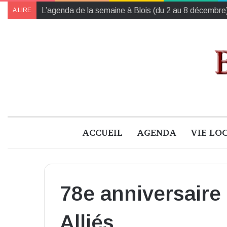
Traité de la vie poétique : un art d’habiter le monde
A LIRE
ACCUEIL
AGENDA
VIE LO
78e anniversaire 
Alliés