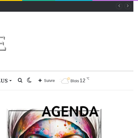
℃
LUS
Rechercher
Switch
12
Suivre
Blois
skin