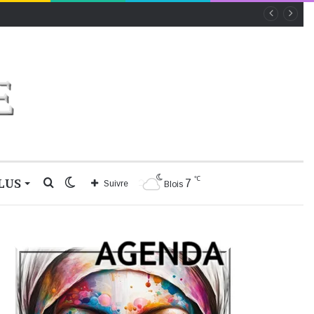
℃
LUS
Rechercher
Switch
7
Suivre
Blois
skin