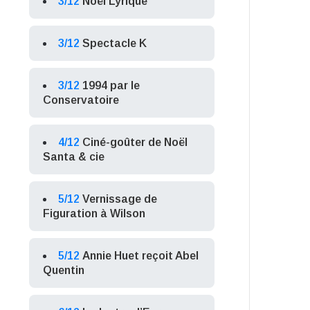
3/12
Noël Lyrique
3/12
Spectacle K
3/12
1994 par le
Conservatoire
4/12
Ciné-goûter de Noël
Santa & cie
5/12
Vernissage de
Figuration à Wilson
5/12
Annie Huet reçoit Abel
Quentin