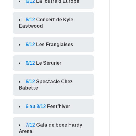
6/12
La loutre d’Europe
6/12
Concert de Kyle
Eastwood
6/12
Les Franglaises
6/12
Le Sérurier
6/12
Spectacle Chez
Babette
6 au 8/12
Fest’hiver
7/12
Gala de boxe Hardy
Arena