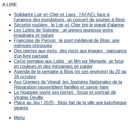
A LIRE
Solidarité Loir-et-Cher et Laos : l’AFAEL face à
l’urgence des inondations, un concert de soutien à Blois
Sécurité routière : le Loir-et-Cher tire le signal d’alarme
Les Lutins de Sologne : un univers jeunesse entre
imaginaire et nature
Françoise de Person : le pont médiéval de Blois, une
mémoire retrouvée
Des pierres aux mots, des mots aux images : naissance
d’un livre partagé
Cette semaine aux Lobis : un film sur Mengele, un futur
en couleurs et des mésanges en papier
Agenda de la semaine à Blois (et ses environs) du 20 au
26 octobre
Aux Greniers de Vineuil, les Journées Nationales de la
Réparation rassemblent familles et savoir-faire
Le Houppier ouvre ses portes : focus et portrait de
Virginie Deville
Place au Jeu ! 2025 : Blois fait de la ville une ludothèque
géante
Menu