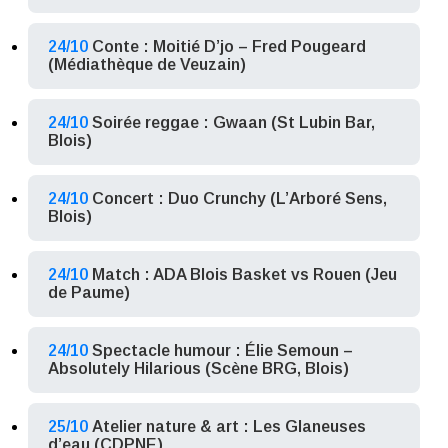
24/10
Conte : Moitié D’jo – Fred Pougeard
(Médiathèque de Veuzain)
24/10
Soirée reggae : Gwaan (St Lubin Bar,
Blois)
24/10
Concert : Duo Crunchy (L’Arboré Sens,
Blois)
24/10
Match : ADA Blois Basket vs Rouen (Jeu
de Paume)
24/10
Spectacle humour : Élie Semoun –
Absolutely Hilarious (Scène BRG, Blois)
25/10
Atelier nature & art : Les Glaneuses
d’eau (CDPNE)