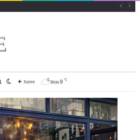
℃
Rechercher
Switch
9
Suivre
Blois
skin