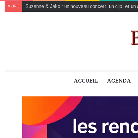
[Municipales] La majorité sortante clôt sa campagn
A LIRE
ACCUEIL
AGENDA