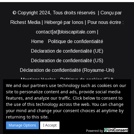
© Copyright 2024, Tous droits réservés | Conçu par
Richest Media | Hébergé par Ionos | Pour nous écrire :
contact[at]bloiscapitale.com |
Home
Politique de confidentialité
Déclaration de confidentialité (UE)
Déclaration de confidentialité (US)
Déclaration de confidentialité (Royaume-Uni)
Mentions légales
Politique de cookies (EU)
We and our partners use technology such as cookies on our
Cookie Policy (AUS)
Cookie Policy (US)
site to personalize content and ads, provide social media
features, and analyze our traffic. Click below to consent to
Qui sommes-nous ?
Participer à Blois Capitale
the use of this technology across the web. You can change
Bénéficier d’une assistance
your mind and change your consent choices at anytime by
returning to this site.
Facebook
X
YouTube
Instagram
RSS
Manage Options
I Accept
Powered by