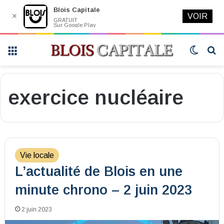
Blois Capitale
✕
VOIR
GRATUIT
Sur Google Play
Menu
Switch
R
skin
exercice nucléaire
Vie locale
L’actualité de Blois en une
minute chrono – 2 juin 2023
2 juin 2023