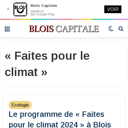
Blois Capitale
✕
VOIR
GRATUIT
Sur Google Play
Menu
Switch
R
skin
« Faites pour le
climat »
Ecologie
Le programme de « Faites
pour le climat 2024 » à Blois