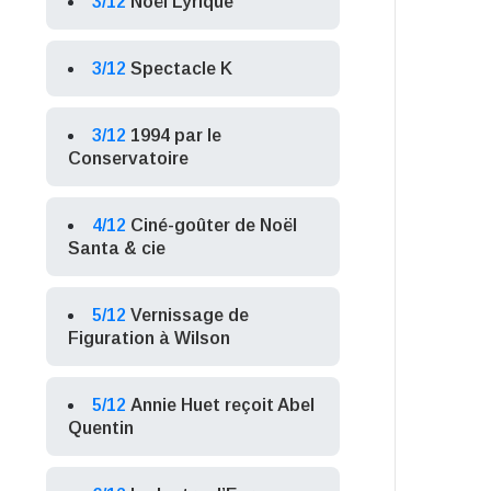
3/12
Noël Lyrique
3/12
Spectacle K
3/12
1994 par le
Conservatoire
4/12
Ciné-goûter de Noël
Santa & cie
5/12
Vernissage de
Figuration à Wilson
5/12
Annie Huet reçoit Abel
Quentin