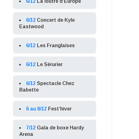
6/12
La loutre d’Europe
6/12
Concert de Kyle
Eastwood
6/12
Les Franglaises
6/12
Le Sérurier
6/12
Spectacle Chez
Babette
6 au 8/12
Fest’hiver
7/12
Gala de boxe Hardy
Arena