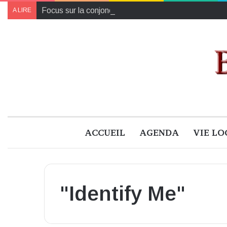
Focus sur la conjoncture économique en Loir-et-Che
A LIRE
ACCUEIL
AGENDA
VIE LO
"Identify Me"