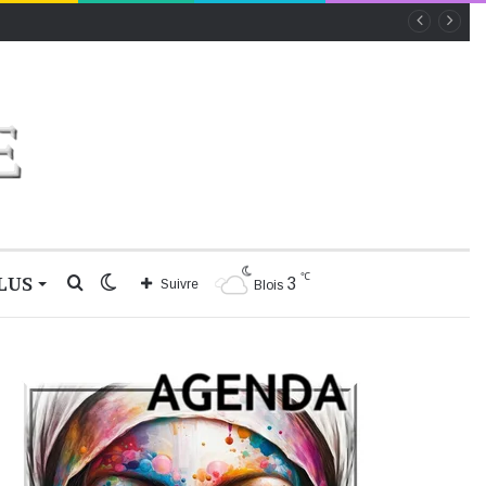
℃
LUS
Rechercher
Switch
3
Suivre
Blois
skin