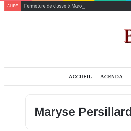
Fermeture de classe à Marolles : mobilisation mardi 
A LIRE
ACCUEIL
AGENDA
Maryse Persillar