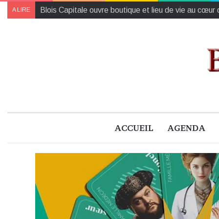
Agenda du weekend à Blois (et ses environs)
A LIRE
ACCUEIL
AGENDA