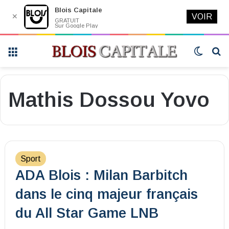
Blois Capitale
✕
VOIR
GRATUIT
Sur Google Play
Menu
Switch
R
skin
Mathis Dossou Yovo
Sport
ADA Blois : Milan Barbitch
dans le cinq majeur français
du All Star Game LNB