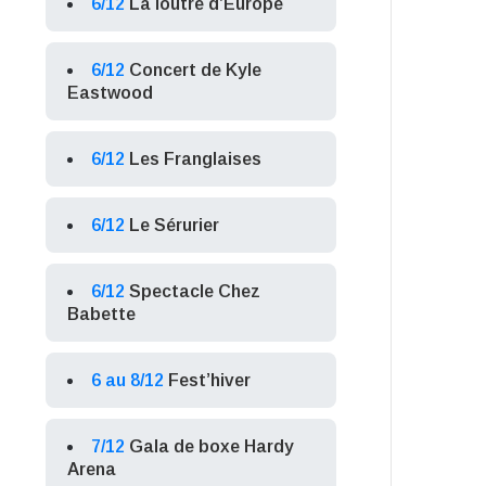
6/12
La loutre d’Europe
6/12
Concert de Kyle
Eastwood
6/12
Les Franglaises
6/12
Le Sérurier
6/12
Spectacle Chez
Babette
6 au 8/12
Fest’hiver
7/12
Gala de boxe Hardy
Arena