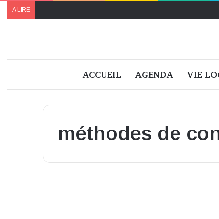
A LIRE
ACCUEIL
AGENDA
VIE LO
méthodes de con
Monde
Lula désavoué, l’UE face