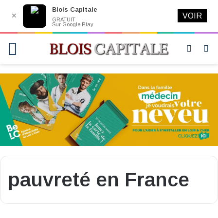
Blois Capitale
✕
VOIR
GRATUIT
Sur Google Play
Menu
Switch
R
skin
pauvreté en France