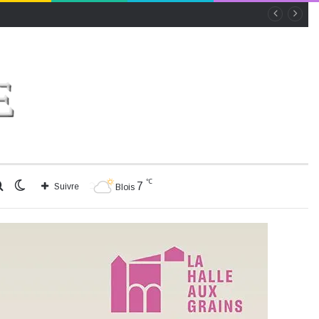
℃
Rechercher
Switch
7
Suivre
Blois
skin