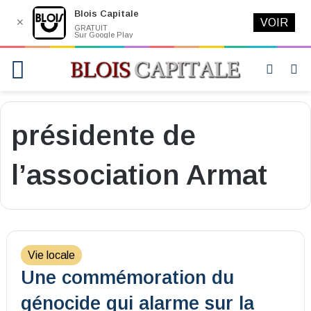
Blois Capitale
✕
VOIR
GRATUIT
Sur Google Play
Menu
Switch
R
skin
présidente de
l’association Armat
Vie locale
Une commémoration du
génocide qui alarme sur la