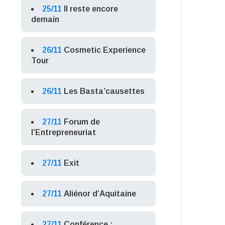
25/11
Il reste encore
demain
26/11
Cosmetic Experience
Tour
26/11
Les Basta’causettes
27/11
Forum de
l’Entrepreneuriat
27/11
Exit
27/11
Aliénor d’Aquitaine
27/11
Conférence :