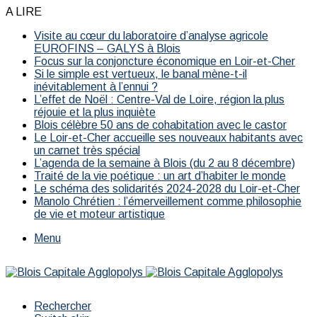
A LIRE
Visite au cœur du laboratoire d’analyse agricole
EUROFINS – GALYS à Blois
Focus sur la conjoncture économique en Loir-et-Cher
Si le simple est vertueux, le banal mène-t-il
inévitablement à l’ennui ?
L’effet de Noël : Centre-Val de Loire, région la plus
réjouie et la plus inquiète
Blois célèbre 50 ans de cohabitation avec le castor
Le Loir-et-Cher accueille ses nouveaux habitants avec
un carnet très spécial
L’agenda de la semaine à Blois (du 2 au 8 décembre)
Traité de la vie poétique : un art d’habiter le monde
Le schéma des solidarités 2024-2028 du Loir-et-Cher
Manolo Chrétien : l’émerveillement comme philosophie
de vie et moteur artistique
Menu
Rechercher