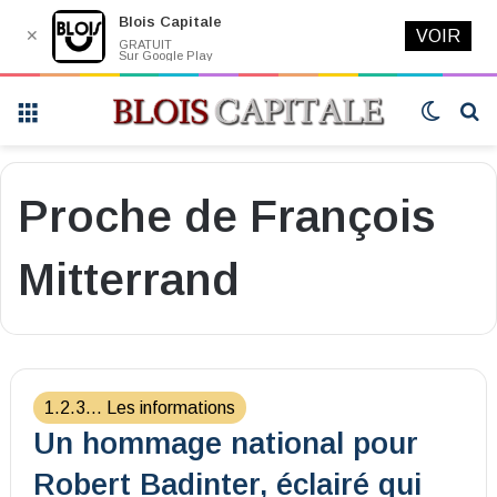
Blois Capitale
✕
VOIR
GRATUIT
Sur Google Play
Menu
Switch
R
skin
Proche de François
Mitterrand
1.2.3... Les informations
Un hommage national pour
Robert Badinter, éclairé qui