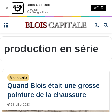
Blois Capitale
✕
VOIR
GRATUIT
Sur Google Play
Menu
Switch
R
skin
production en série
Vie locale
Quand Blois était une grosse
pointure de la chaussure
23 juillet 2023