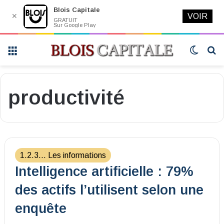
Blois Capitale
✕
VOIR
GRATUIT
Sur Google Play
Menu
Switch
R
skin
productivité
1.2.3... Les informations
Intelligence artificielle : 79%
des actifs l’utilisent selon une
enquête