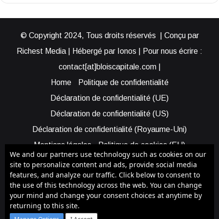
© Copyright 2024, Tous droits réservés | Conçu par
Richest Media | Hébergé par Ionos | Pour nous écrire :
contact[at]bloiscapitale.com |
Home
Politique de confidentialité
Déclaration de confidentialité (UE)
Déclaration de confidentialité (US)
Déclaration de confidentialité (Royaume-Uni)
Mentions légales
Politique de cookies (EU)
We and our partners use technology such as cookies on our
Cookie Policy (AUS)
Cookie Policy (US)
site to personalize content and ads, provide social media
features, and analyze our traffic. Click below to consent to
Qui sommes-nous ?
Participer à Blois Capitale
the use of this technology across the web. You can change
Bénéficier d’une assistance
your mind and change your consent choices at anytime by
returning to this site.
Facebook
X
YouTube
Instagram
RSS