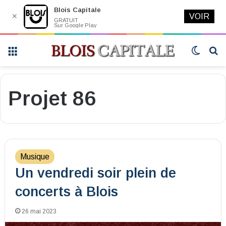
Blois Capitale
✕
VOIR
GRATUIT
Sur Google Play
Menu
Switch
R
skin
Projet 86
Musique
Un vendredi soir plein de
concerts à Blois
26 mai 2023