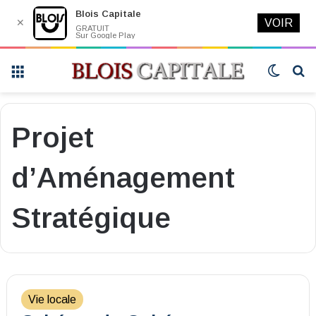
Blois Capitale
✕
VOIR
GRATUIT
Sur Google Play
Menu
Switch
R
skin
Projet
d’Aménagement
Stratégique
Vie locale