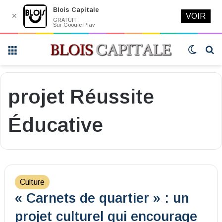
Blois Capitale
✕
VOIR
GRATUIT
Sur Google Play
Menu
Switch
R
skin
projet Réussite
Éducative
Culture
« Carnets de quartier » : un
projet culturel qui encourage