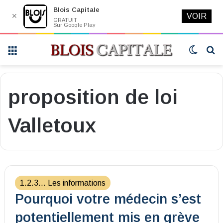
Blois Capitale
✕
VOIR
GRATUIT
Sur Google Play
Menu
Switch
R
skin
proposition de loi
Valletoux
1.2.3... Les informations
Pourquoi votre médecin s’est
potentiellement mis en grève