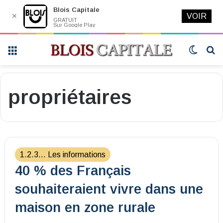
Blois Capitale
✕
VOIR
GRATUIT
Sur Google Play
Menu
Switch
R
skin
propriétaires
1.2.3... Les informations
40 % des Français
souhaiteraient vivre dans une
maison en zone rurale