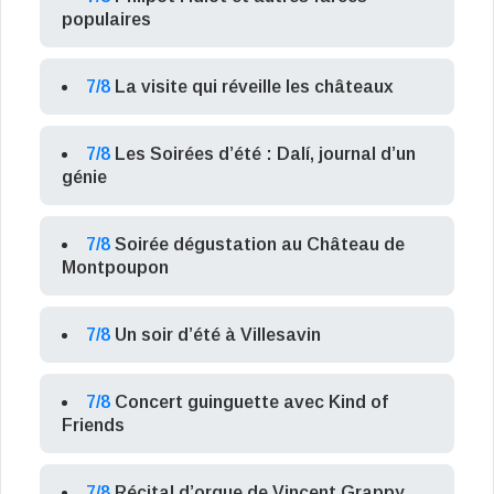
populaires
7/8
La visite qui réveille les châteaux
7/8
Les Soirées d’été : Dalí, journal d’un
génie
7/8
Soirée dégustation au Château de
Montpoupon
7/8
Un soir d’été à Villesavin
7/8
Concert guinguette avec Kind of
Friends
7/8
Récital d’orgue de Vincent Grappy