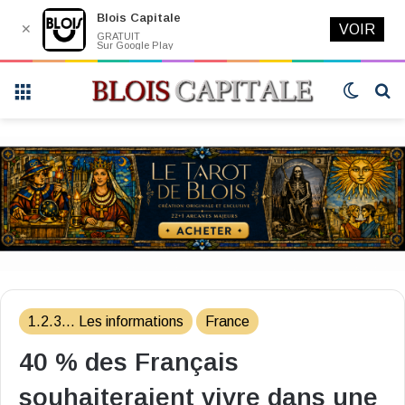
Blois Capitale
✕
VOIR
GRATUIT
Sur Google Play
Menu
Switch
R
skin
1.2.3... Les informations
France
40 % des Français
souhaiteraient vivre dans une