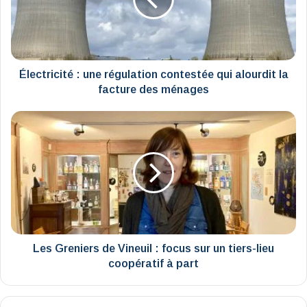
contestée
qui
alourdit
la
facture
des
Électricité : une régulation contestée qui alourdit la
ménages
facture des ménages
Les
Greniers
de
Vineuil
:
focus
sur
un
tiers-
lieu
Les Greniers de Vineuil : focus sur un tiers-lieu
coopératif
coopératif à part
à
part