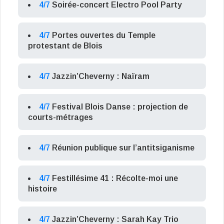
4/7
Soirée-concert Electro Pool Party
4/7
Portes ouvertes du Temple
protestant de Blois
4/7
Jazzin’Cheverny : Naïram
4/7
Festival Blois Danse : projection de
courts-métrages
4/7
Réunion publique sur l’antitsiganisme
4/7
Festillésime 41 : Récolte-moi une
histoire
4/7
Jazzin’Cheverny : Sarah Kay Trio