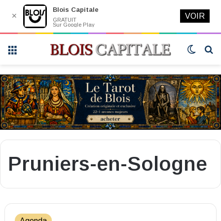
Blois Capitale
✕
VOIR
GRATUIT
Sur Google Play
Menu
Switch
R
skin
Pruniers-en-Sologne
Agenda