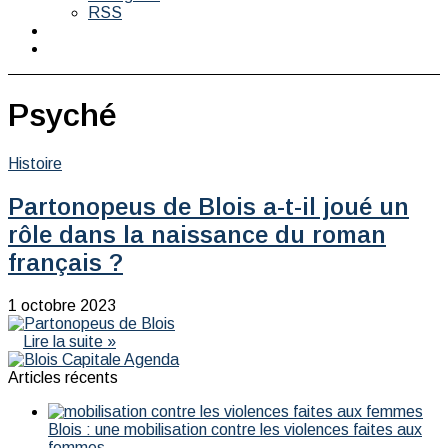
RSS
Switch
skin
Rechercher
Psyché
Histoire
Partonopeus de Blois a-t-il joué un
rôle dans la naissance du roman
français ?
1 octobre 2023
Lire la suite »
Articles récents
Blois : une mobilisation contre les violences faites aux
femmes