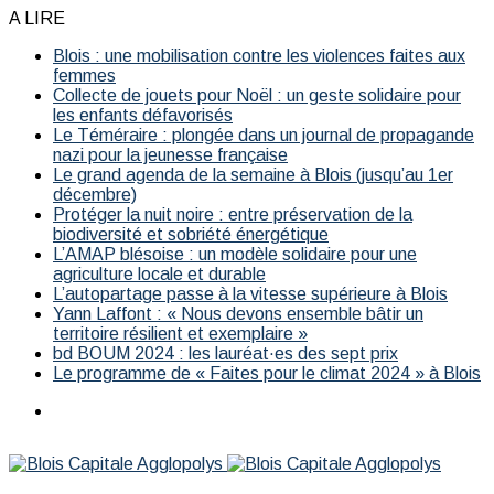
A LIRE
Blois : une mobilisation contre les violences faites aux
femmes
Collecte de jouets pour Noël : un geste solidaire pour
les enfants défavorisés
Le Téméraire : plongée dans un journal de propagande
nazi pour la jeunesse française
Le grand agenda de la semaine à Blois (jusqu’au 1er
décembre)
Protéger la nuit noire : entre préservation de la
biodiversité et sobriété énergétique
L’AMAP blésoise : un modèle solidaire pour une
agriculture locale et durable
L’autopartage passe à la vitesse supérieure à Blois
Yann Laffont : « Nous devons ensemble bâtir un
territoire résilient et exemplaire »
bd BOUM 2024 : les lauréat·es des sept prix
Le programme de « Faites pour le climat 2024 » à Blois
Menu