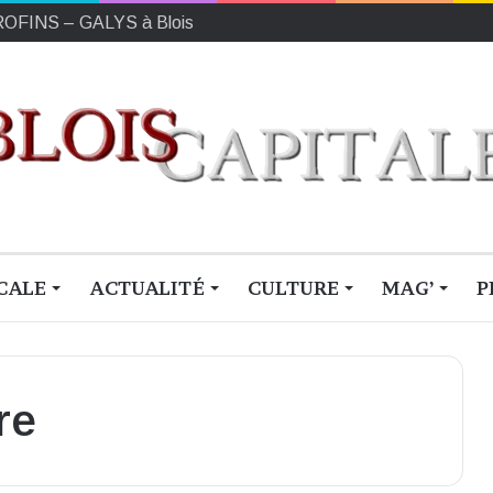
EUROFINS – GALYS à Blois
CALE
ACTUALITÉ
CULTURE
MAG’
P
re