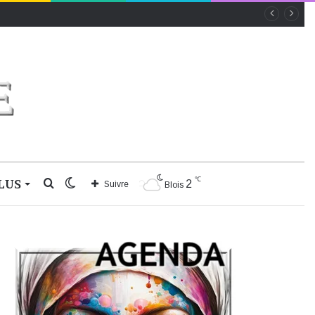
℃
LUS
Rechercher
Switch
2
Suivre
Blois
skin