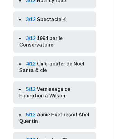
3/12
Noël Lyrique
3/12
Spectacle K
3/12
1994 par le
Conservatoire
4/12
Ciné-goûter de Noël
Santa & cie
5/12
Vernissage de
Figuration à Wilson
5/12
Annie Huet reçoit Abel
Quentin