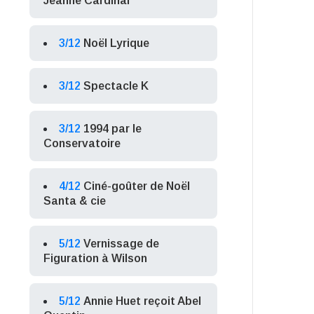
Jeanne Cardinal
3/12
Noël Lyrique
3/12
Spectacle K
3/12
1994 par le
Conservatoire
4/12
Ciné-goûter de Noël
Santa & cie
5/12
Vernissage de
Figuration à Wilson
5/12
Annie Huet reçoit Abel