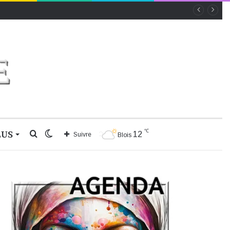
℃
LUS
Rechercher
Switch
12
Suivre
Blois
skin