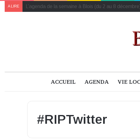
Traité de la vie poétique : un art d’habiter le monde
A LIRE
ACCUEIL
AGENDA
VIE LO
#RIPTwitter