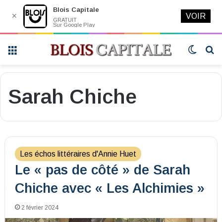
Blois Capitale
✕
VOIR
GRATUIT
Sur Google Play
Menu
Switch
R
skin
Sarah Chiche
Les échos littéraires d'Annie Huet
Le « pas de côté » de Sarah
Chiche avec « Les Alchimies »
2 février 2024