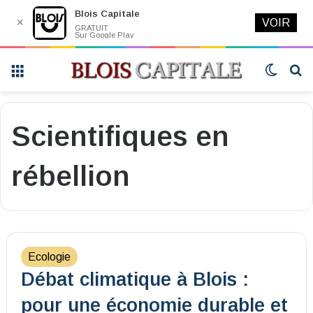
Blois Capitale
✕
VOIR
GRATUIT
Sur Google Play
Menu
Switch
R
skin
Scientifiques en
rébellion
Ecologie
Débat climatique à Blois :
pour une économie durable et