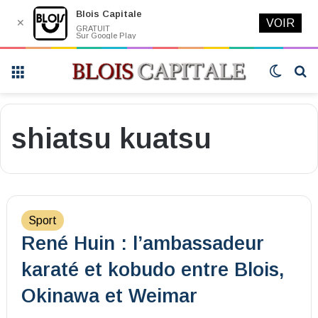
Blois Capitale
✕
VOIR
GRATUIT
Sur Google Play
Menu
Switch
R
skin
shiatsu kuatsu
Sport
René Huin : l’ambassadeur
karaté et kobudo entre Blois,
Okinawa et Weimar