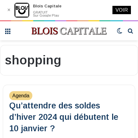
Blois Capitale
✕
VOIR
GRATUIT
Sur Google Play
Menu
Switch
R
skin
shopping
Agenda
Qu’attendre des soldes
d’hiver 2024 qui débutent le
10 janvier ?