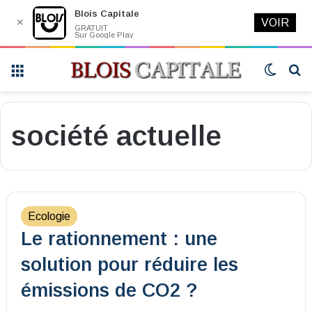
Blois Capitale
✕
VOIR
GRATUIT
Sur Google Play
Menu
Switch
R
skin
société actuelle
Ecologie
Le rationnement : une
solution pour réduire les
émissions de CO2 ?