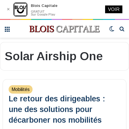
Blois Capitale
✕
VOIR
GRATUIT
Sur Google Play
Menu
Switch
R
skin
Solar Airship One
Mobilités
Le retour des dirigeables :
une des solutions pour
décarboner nos mobilités