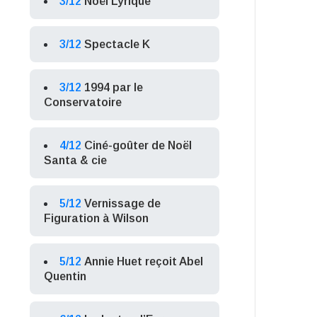
3/12
Noël Lyrique
3/12
Spectacle K
3/12
1994 par le
Conservatoire
4/12
Ciné-goûter de Noël
Santa & cie
5/12
Vernissage de
Figuration à Wilson
5/12
Annie Huet reçoit Abel
Quentin