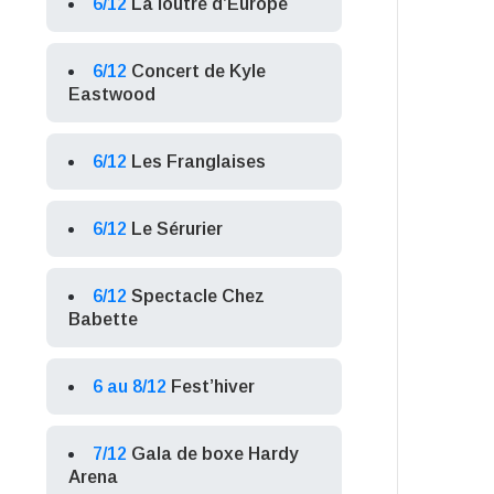
6/12
La loutre d’Europe
6/12
Concert de Kyle
Eastwood
6/12
Les Franglaises
6/12
Le Sérurier
6/12
Spectacle Chez
Babette
6 au 8/12
Fest’hiver
7/12
Gala de boxe Hardy
Arena