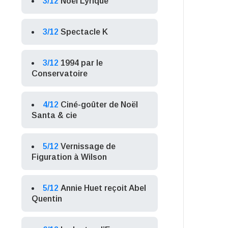
3/12
Noël Lyrique
3/12
Spectacle K
3/12
1994 par le
Conservatoire
4/12
Ciné-goûter de Noël
Santa & cie
5/12
Vernissage de
Figuration à Wilson
5/12
Annie Huet reçoit Abel
Quentin