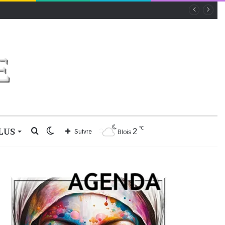
℃
LUS
Rechercher
Switch
2
Suivre
Blois
skin