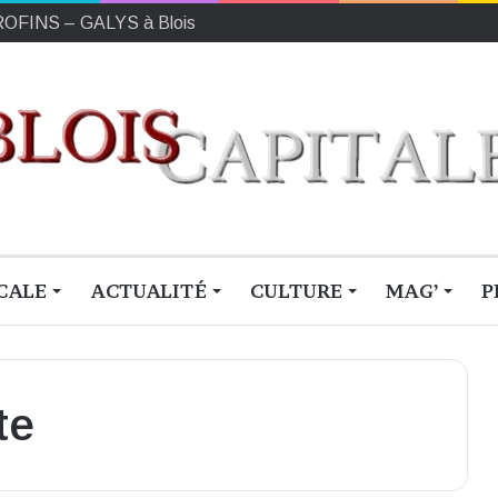
EUROFINS – GALYS à Blois
CALE
ACTUALITÉ
CULTURE
MAG’
P
te