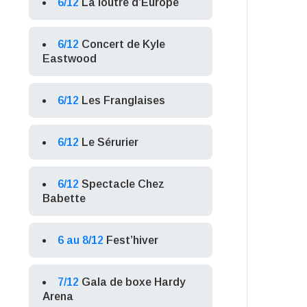
6/12
La loutre d’Europe
6/12
Concert de Kyle
Eastwood
6/12
Les Franglaises
6/12
Le Sérurier
6/12
Spectacle Chez
Babette
6 au 8/12
Fest’hiver
7/12
Gala de boxe Hardy
Arena