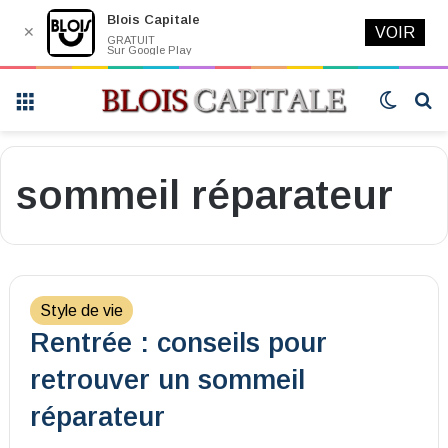
Blois Capitale
✕
VOIR
GRATUIT
Sur Google Play
Menu
Switch
R
skin
sommeil réparateur
Style de vie
Rentrée : conseils pour
retrouver un sommeil
réparateur