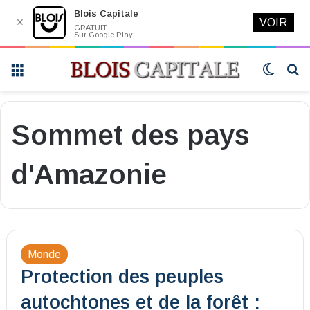
Blois Capitale
✕
VOIR
GRATUIT
Sur Google Play
Menu
Switch
R
skin
Sommet des pays
d'Amazonie
Monde
Protection des peuples
autochtones et de la forêt :