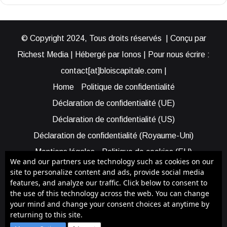
© Copyright 2024, Tous droits réservés | Conçu par
Richest Media | Hébergé par Ionos | Pour nous écrire :
contact[at]bloiscapitale.com |
Home
Politique de confidentialité
Déclaration de confidentialité (UE)
Déclaration de confidentialité (US)
Déclaration de confidentialité (Royaume-Uni)
Mentions légales
Politique de cookies (EU)
We and our partners use technology such as cookies on our
Cookie Policy (AUS)
Cookie Policy (US)
site to personalize content and ads, provide social media
features, and analyze our traffic. Click below to consent to
Qui sommes-nous ?
Participer à Blois Capitale
the use of this technology across the web. You can change
Bénéficier d’une assistance
your mind and change your consent choices at anytime by
returning to this site.
Facebook
X
YouTube
Instagram
RSS