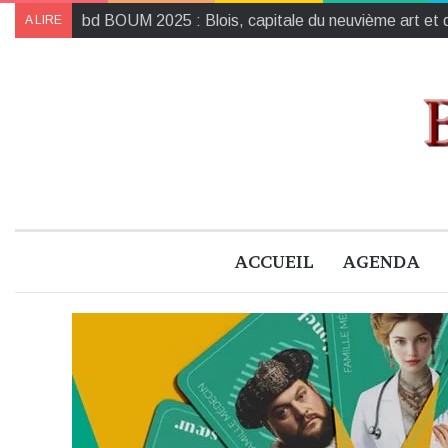
Agenda du weekend à Blois (et ses environs) du 24 
A LIRE
ACCUEIL
AGENDA