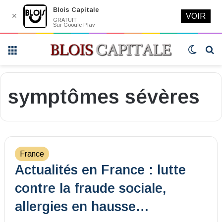
Blois Capitale
✕
VOIR
GRATUIT
Sur Google Play
Menu
Switch
R
skin
symptômes sévères
France
Actualités en France : lutte
contre la fraude sociale,
allergies en hausse…