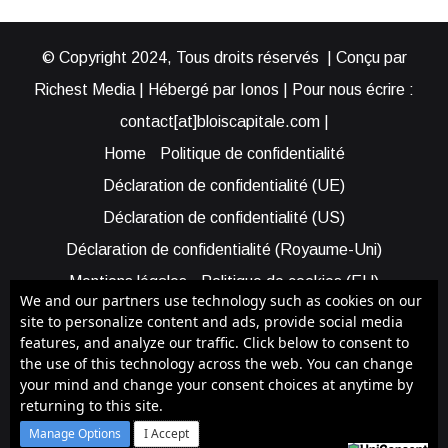
© Copyright 2024, Tous droits réservés | Conçu par
Richest Media | Hébergé par Ionos | Pour nous écrire :
contact[at]bloiscapitale.com |
Home
Politique de confidentialité
Déclaration de confidentialité (UE)
Déclaration de confidentialité (US)
Déclaration de confidentialité (Royaume-Uni)
Mentions légales
Politique de cookies (EU)
We and our partners use technology such as cookies on our
Cookie Policy (AUS)
Cookie Policy (US)
site to personalize content and ads, provide social media
features, and analyze our traffic. Click below to consent to
Qui sommes-nous ?
Participer à Blois Capitale
the use of this technology across the web. You can change
Bénéficier d’une assistance
your mind and change your consent choices at anytime by
returning to this site.
Facebook
X
YouTube
Instagram
RSS
Manage Options
I Accept