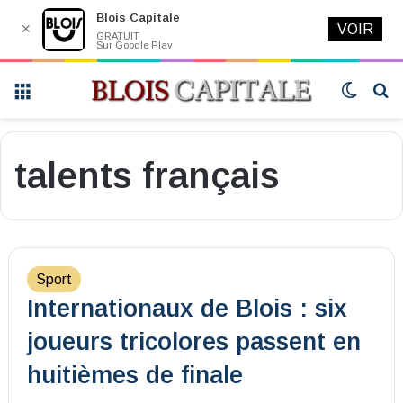
Blois Capitale
✕
VOIR
GRATUIT
Sur Google Play
Menu
Switch
R
skin
talents français
Sport
Internationaux de Blois : six
joueurs tricolores passent en
huitièmes de finale