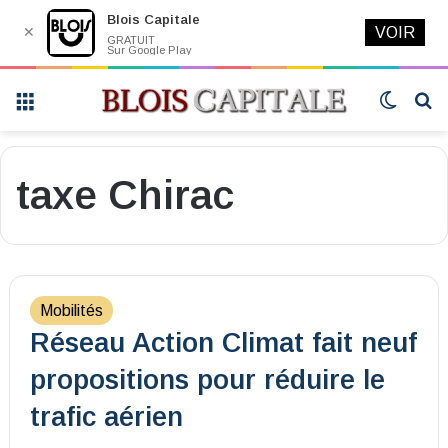
Blois Capitale
✕
VOIR
GRATUIT
Sur Google Play
Menu
Switch
R
skin
taxe Chirac
Mobilités
Réseau Action Climat fait neuf
propositions pour réduire le
trafic aérien